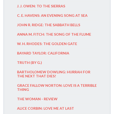
IN A BE
J. J. OWEN: TO THE SIERRAS
THE TRE
C. E. HAVENS: AN EVENING SONG AT SEA
OSCAR 
JOHN R. RIDGE: THE SABBATH BELLS
OSCAR W
ANNA M. FITCH: THE SONG OF THE FLUME
YOUR NE
W. H. RHODES: THE GOLDEN GATE
KINGD
BAYARD TAYLOR: CALIFORNIA
OSCAR W
TRUTH (BY G.)
CANNES 
BARTHOLOMEW DOWLING: HURRAH FOR
VIVA RIV
THE NEXT THAT DIES!
JOHN O
GRACE FALLOW NORTON: LOVE IS A TERRIBLE
THING
COTTON 
SON
THE WOMAN - REVIEW
JANE TU
ALICE CORBIN: LOVE ME AT LAST
LOUIS U