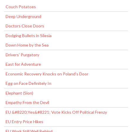
Couch Potatoes
Deep Underground
Doctors Close Doors
Dodging Bullets in Silesia
Down Home by the Sea
Drivers' Purgatory
East for Adventure
Economic Recovery Knocks on Poland's Door
Egg on Face Definitely In
Elephant (Slon)
Empathy From the Devil
EU &#8220;Yes&#8221; Vote Kicks Off Political Frenzy
EU Entry Price Hikes
EU Work Still Well Behind