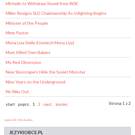
Michelin to Withdraw Stomil from WSE
Miller Resigns SLD Chairmanship As Infighting Begins
Minister of the People
Mme Pastor
Mona Lisa Smile (Usmiech Mony Lizy)
Mum Killed Own Babies
My Red Obsession
New Skyscrapers Hide the Soviet Monster
Nine Years on the Underground
No Way Out
Strona 1 z 2
start
poprz.
1
2
nast.
koniec
Joomla SEF URLs by Artio
JEZYKIOBCE.PL